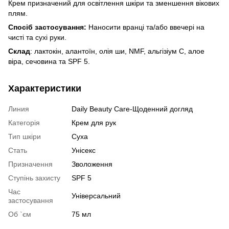
Крем призначений для освітлення шкіри та зменшення вікових
плям.
Спосіб застосування:
Наносити вранці та/або ввечері на
чисті та сухі руки.
Склад
: лактокін, алантоїн, олія ши, NMF, альгізіум C, алое
віра, сечовина та SPF 5.
Характеристики
Линия
Daily Beauty Care-Щоденний догляд
Категорія
Крем для рук
Тип шкіри
Суха
Стать
Унісекс
Призначення
Зволоження
Ступінь захисту
SPF 5
Час
Універсальний
застосування
Об `єм
75 мл