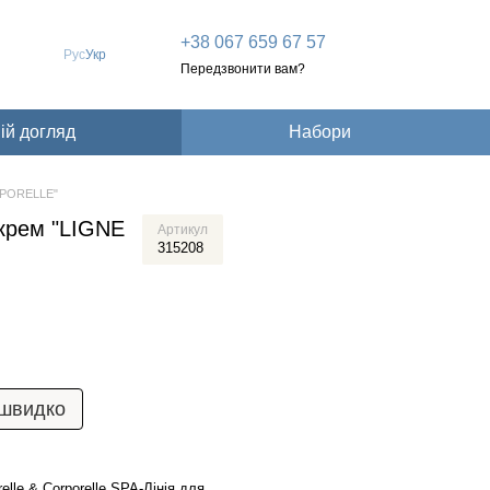
+38 067 659 67 57
Рус
Укр
Передзвонити вам?
й догляд
Набори
RPORELLE"
крем "LIGNE
Артикул
315208
 швидко
relle & Corporelle SPA-Лінія для