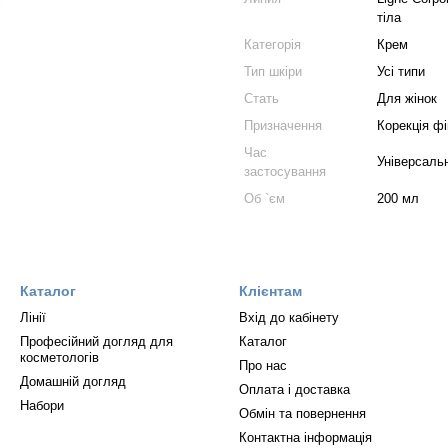
тіла
Категорія
Крем
Тип шкіри
Усі типи
Стать
Для жінок
Призначення
Корекція фі
Час
Універсаль
застосування
Об `єм
200 мл
Каталог
Клієнтам
Лінії
Вхід до кабінету
Професійний догляд для
Каталог
косметологів
Про нас
Домашній догляд
Оплата і доставка
Набори
Обмін та повернення
Контактна інформація