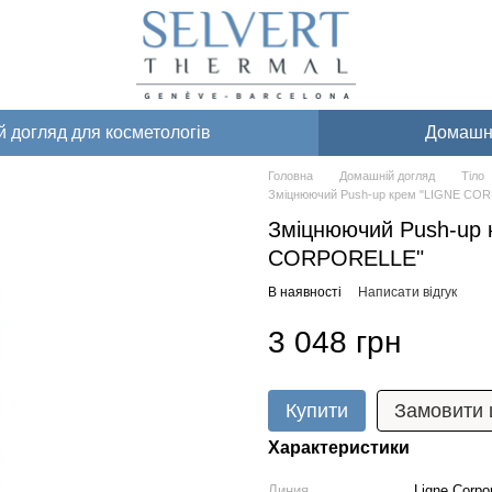
 догляд для косметологів
Домашні
Головна
Домашній догляд
Тіло
Зміцнюючий Push-up крем "LIGNE CO
Зміцнюючий Push-up 
CORPORELLE"
В наявності
Написати відгук
3 048 грн
Купити
Замовити
Характеристики
Линия
Ligne Corpo