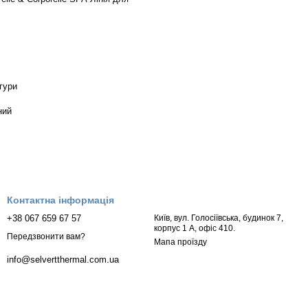
гури
ний
Контактна інформація
+38 067 659 67 57
Київ, вул. Голосіївська, будинок 7,
корпус 1 А, офіс 410.
Передзвонити вам?
Мапа проїзду
info@selvertthermal.com.ua