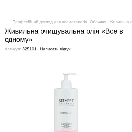
Професійний догляд для косметологів
Обличчя
Живильна о
Живильна очищувальна олія «Все в
одному»
Артикул:
325101
Написати відгук