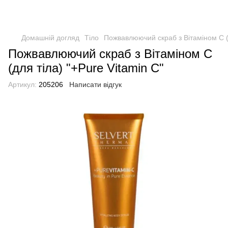
Домашній догляд
Тіло
Пожвавлюючий скраб з Вітаміном С (д
Пожвавлюючий скраб з Вітаміном С
(для тіла) "+Pure Vitamin C"
Артикул:
205206
Написати відгук