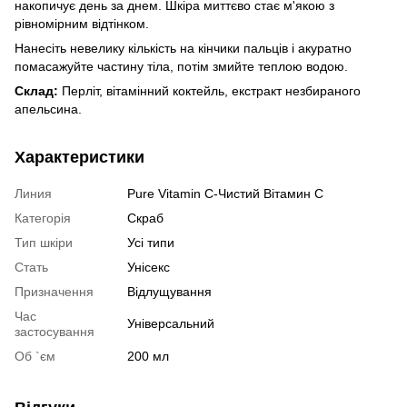
накопичує день за днем. Шкіра миттєво стає м'якою з
рівномірним відтінком.
Нанесіть невелику кількість на кінчики пальців і акуратно
помасажуйте частину тіла, потім змийте теплою водою.
Склад:
Перліт, вітамінний коктейль, екстракт незбираного
апельсина.
Характеристики
Линия
Pure Vitamin C-Чистий Вітамин С
Категорія
Скраб
Тип шкіри
Усі типи
Стать
Унісекс
Призначення
Відлущування
Час
Універсальний
застосування
Об `єм
200 мл