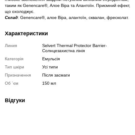
таким як Genencare®, Алое Віра та Алантоїн. Приємний ефект,
що охолоджує.
Склад
: Genencare®, алое Віра, алантоїн, сквалан, фресколат.
Характеристики
Линия
Selvert Thermal Protector Barrier-
Солнцезахистна лінія
Категорія
Емульсія
Тип шкіри
Усі типи
Призначення
Після засмаги
Об `єм
150 мл
Відгуки