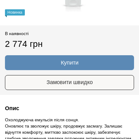
Новинка
В наявності
2 774 грн
Купити
Замовити швидко
Опис
Охолоджуюча емульсія після сонця.
Оновлює та зволожує шкіру, продовжує засмагу. Залишає
відчуття комфорту, миттєво заспокоює шкіру, забезпечує
глибоке зволоження завдяки потужним активним інгредієнтам,