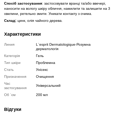
Спосіб застосування
: застосовувати вранці та/або ввечері,
наносити на вологу шкіру обличчя, намилити та залишити на 3
хвилини, ретельно змити. Уникати контакту з очима.
Склад:
цинк, олія чайного дерева.
Характеристики
Линия
L`esprit Dermatologique-Розумна
дерматологія
Категорія
Гель
Тип шкіри
Проблемна
Стать
Унісекс
Призначення
Очищення
Час
Універсальний
застосування
Об `єм
200 мл
Відгуки