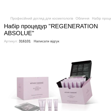
Професійний догляд для косметологів
Обличчя
Набір про
Набір процедур "REGENERATION
ABSOLUE"
Артикул:
316101
Написати відгук