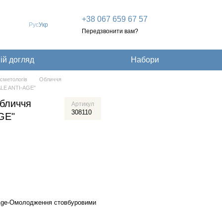
+38 067 659 67 57
Рус
Укр
Передзвонити вам?
й догляд
Набори
сметологів
Обличчя
ALE ANTI-AGE"
обличчя
Артикул
308110
GE"
ti Age-Омолодження стовбуровими