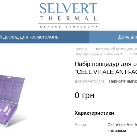
 догляд для косметологів
Домашні
Головна
Професійний догляд для ко
Набір процедур для обличчя "CELL VIT
Набір процедур для 
"CELL VITALE ANTI-A
Для косметологів
Написати відгук
0 грн
Характеристики
Линия
Cell Vitale An
клітинами