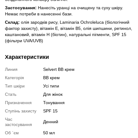
Застосування:
Нанесіть уранці на очищену та суху шкіру.
Немає потреби в нанесенні бази.
Склад:
олія зародків рису, Laminaria Ochroleluca (біологічний
фактор захисту), вітамін E, вітамін B5, олія шипшини, ретинол,
каштановий, вітамін H (біотин), натуральні пігменти, SPF 15
(фільтри UVA/UVB)
Характеристики
Линия
Selvert BB крем
Категорія
ВВ крем
Тип шкіри
Усі типи
Стать
Для жінок
Призначення
Тонування
Ступінь захисту
SPF 15
Час
Денний
застосування
Об `єм
50 мл