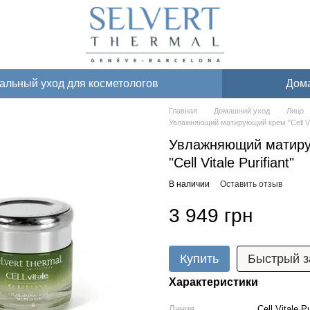
льный уход для косметологов
Дом
Главная
Домашний уход
Лицо
Увлажняющий матирующий крем "Cell Vita
Увлажняющий матир
"Cell Vitale Purifiant"
В наличии
Оставить отзыв
3 949 грн
Купить
Быстрый з
Характеристики
Линия
Cell Vitale 