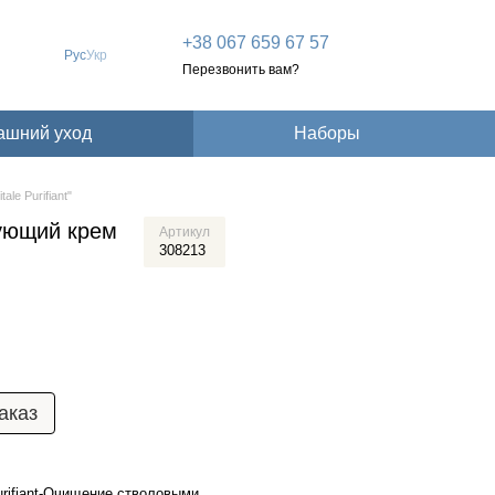
+38 067 659 67 57
Рус
Укр
Перезвонить вам?
ашний уход
Наборы
le Purifiant"
ующий крем
Артикул
308213
аказ
Purifiant-Очищение стволовыми