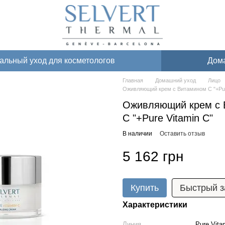
льный уход для косметологов
Дом
Главная
Домашний уход
Лицо
Оживляющий крем с Витамином С "+Pur
Оживляющий крем с 
С "+Pure Vitamin C"
В наличии
Оставить отзыв
5 162 грн
Купить
Быстрый з
Характеристики
Линия
Pure Vit