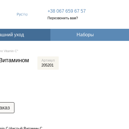
+38 067 659 67 57
Рус
Укр
Перезвонить вам?
ашний уход
Наборы
e Vitamin C"
Витамином
Артикул
205201
аказ
amin C-Чистый Витамин С