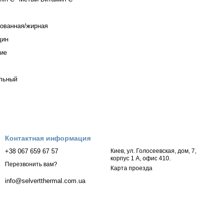
ованная/жирная
щин
ие
льный
Контактная информация
+38 067 659 67 57
Киев, ул. Голосеевская, дом, 7,
корпус 1 А, офис 410.
Перезвонить вам?
Карта проезда
info@selvertthermal.com.ua