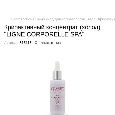
Профессиональный уход для косметологов
Тело
Криоакти
Криоактивный концентрат (холод)
"LIGNE CORPORELLE SPA"
Артикул:
315115
Оставить отзыв