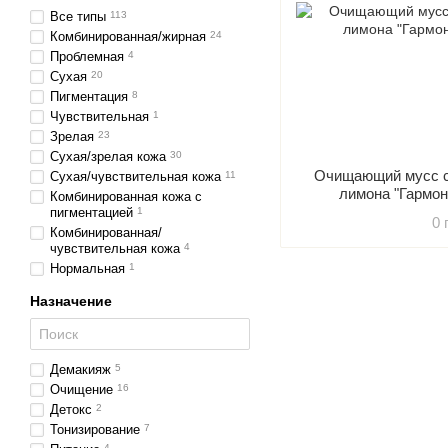
Все типы
113
Комбинированная/жирная
24
Проблемная
4
Сухая
20
Пигментация
8
Чувствительная
1
Зрелая
23
Сухая/зрелая кожа
30
Очищающий мусс с
Сухая/чувствительная кожа
11
лимона "Гарм
Комбинированная кожа с
пигментацией
1
0 
Комбинированная/
чувствительная кожа
4
Нормальная
1
Назначение
Демакияж
5
Очищение
16
Детокс
2
Тонизирование
7
4