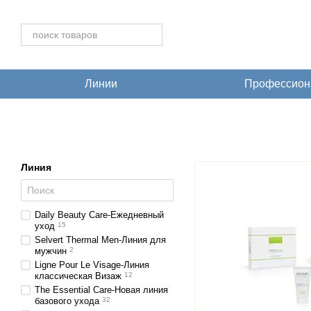
Перейти к основному контенту
Линии
Профессиона
Линия
Daily Beauty Care-Ежедневный
уход
15
Selvert Thermal Men-Линия для
мужчин
2
Ligne Pour Le Visage-Линия
классическая Визаж
12
The Essential Care-Новая линия
базового ухода
32