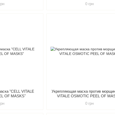
OLUE"
грн
0 грн
маска "CELL VITALE
Укрепляющая маска против морщи
EL OF MASKS"
VITALE OSMOTIC PEEL OF MA
грн
0 грн