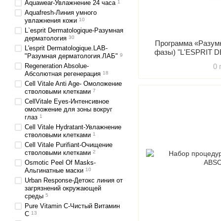
Aquawear-Увлажнение 24 часа
1
Aquafresh-Линия умного
увлажнения кожи
10
L`esprit Dermatologique-Разумная
дерматология
30
Программа «Разум
L'esprit Dermatologique.LAB-
фазы) "L'ESPRIT
"Разумная дерматология.ЛАБ"
9
Regeneration Absolue-
0 
Абсолютная регенерация
18
Cell Vitale Anti Age- Омоложение
стволовыми клетками
7
CellVitale Eyes-Интенсивное
омоложение для зоны вокруг
глаз
1
Cell Vitale Hydratant-Увлажнение
стволовыми клетками
1
Cell Vitale Purifiant-Очищение
стволовыми клетками
2
Osmotic Peel Of Masks-
Альгинатные маски
10
Urban Response-Детокс линия от
загрязнений окружающей
среды
5
Pure Vitamin C-Чистый Витамин
С
13