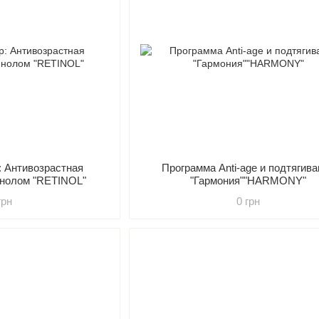
: Антивозрастная
Программа Anti-age и подтягив
инолом "RETINOL"
"Гармония""HARMONY"
грн
0 грн