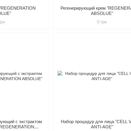
р "REGENERATION
Регенерирующий крем "REGENER
OLUE"
ABSOLUE"
грн
0 грн
рующий с экстрактом
Набор процедур для лица "CELL 
и "REGENERATION
ANTI-AGE"