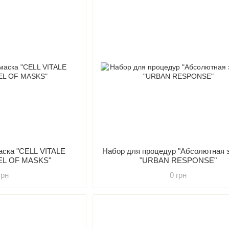
аска "CELL VITALE
Набор для процедур "Абсолютная 
EL OF MASKS"
"URBAN RESPONSE"
грн
0 грн