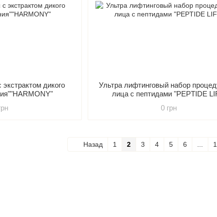
 экстрактом дикого
Ультра лифтинговый набор процед
ония""HARMONY"
лица с пептидами "PEPTIDE LI
грн
0 грн
Назад
1
2
3
4
5
6
...
1