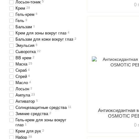
ABS
Лосьон-тоник
5
0 
Крем
28
Гель-крем
6
Гель
9
Бальзам
1
Крем для зоны вокруг глаз
4
Бальзам для кожи вокруг глаз
2
Эмульсия
6
Сыворотка
22
ВВ крем
2
Маска
25
Скраб
4
Спрей
6
Масло
4
Лосьон
2
Ампула
23
Активатор
5
Солнцезащитные средства
11
Антиоксидантная 
Зимние средства
2
OSMOTIC PE
Гель-крем для зоны вокруг
0 
глаз
1
Крем для рук
2
Набор
39