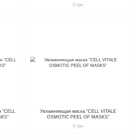
0 грн
н "CELL
Увлажняющая маска "CELL VITALE
SKS"
OSMOTIC PEEL OF MASKS"
0 грн