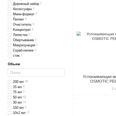
Дорожный набор
1
Аксессуары
1
Мини-формат
4
Пилинг
6
Очиститель
3
Концентрат
2
Лепестки
1
Обертывание
1
Микропункция
1
Скраб-пилинг
1
стик
1
Обьем
Успокаивающая м
OSMOTIC PE
200 мл
45
15 мл
9
0 
75 мл
2
50 мл
42
30 мл
14
150 мл
5
10х2 мл
17