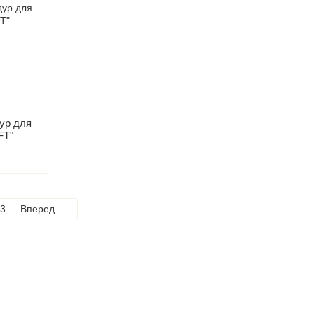
ур для
FT"
3
Вперед