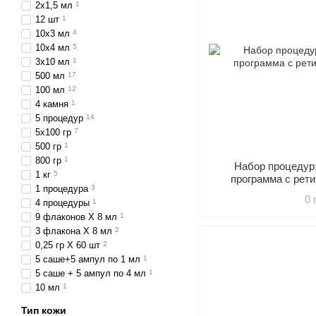
2х1,5 мл
1
12 шт
1
10х3 мл
4
10х4 мл
5
3х10 мл
1
500 мл
17
100 мл
12
4 камня
1
5 процедур
14
5х100 гр
7
500 гр
1
800 гр
1
Набор процедур
1 кг
5
программа с рет
1 процедура
3
0 
4 процедуры
1
9 флаконов Х 8 мл
1
3 флакона Х 8 мл
2
0,25 гр Х 60 шт
2
5 саше+5 ампул по 1 мл
1
5 саше + 5 ампул по 4 мл
1
10 мл
1
Тип кожи