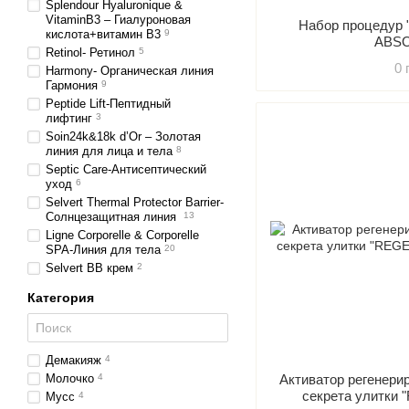
Splendour Hyaluronique &
VitaminB3 – Гиалуроновая
Набор процеду
кислота+витамин В3
9
ABS
Retinol- Ретинол
5
0 
Harmony- Органическая линия
Гармония
9
Peptide Lift-Пептидный
лифтинг
3
Soin24k&18k d’Or – Золотая
линия для лица и тела
8
Septic Care-Антисептический
уход
6
Selvert Thermal Protector Barrier-
Солнцезащитная линия
13
Ligne Corporelle & Corporelle
SPA-Линия для тела
20
Selvert BB крем
2
Категория
Демакияж
4
Молочко
4
Активатор регенери
секрета улитк
Мусс
4