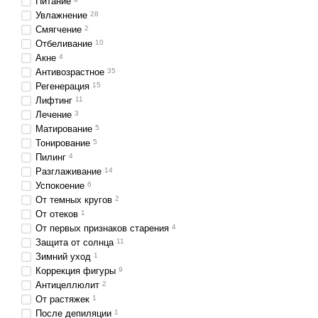
Питание
Увлажнение
28
Смягчение
2
Отбеливание
10
Акне
4
Антивозрастное
35
Регенерация
15
Лифтинг
11
Лечение
3
Матирование
5
Тонирование
5
Пилинг
4
Разглаживание
14
Успокоение
6
От темных кругов
2
От отеков
1
От первых признаков старения
4
Защита от солнца
11
Зимний уход
1
Коррекция фигуры
9
Антицеллюлит
2
От растяжек
1
После депиляции
1